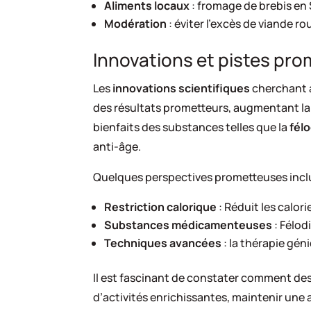
Aliments locaux
: fromage de brebis en
Modération
: éviter l’excès de viande r
Innovations et pistes pr
Les
innovations scientifiques
cherchant à
des résultats prometteurs, augmentant la 
bienfaits des substances telles que la
fél
anti-âge.
Quelques perspectives prometteuses incl
Restriction calorique
: Réduit les calor
Substances médicamenteuses
: Félod
Techniques avancées
: la thérapie gén
Il est fascinant de constater comment de
d’activités enrichissantes, maintenir une 